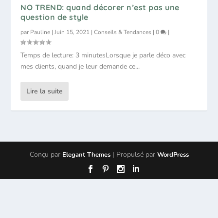
NO TREND: quand décorer n’est pas une
question de style
par
Pauline
|
Juin 15, 2021
|
Conseils & Tendances
|
0
|
Temps de lecture: 3 minutesLorsque je parle déco avec
mes clients, quand je leur demande ce...
Lire la suite
Conçu par
| Propulsé par
Elegant Themes
WordPress