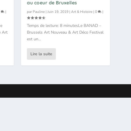
au coeur de Bruxelles
0
|
par
Pauline
|
Juin 19, 2019
|
Art & Histoire
|
0
|
he
Temps de lecture: 8 minutesLe BANAD –
 Art
Brussels Art Nouveau & Art Déco Festival
est un...
Lire la suite