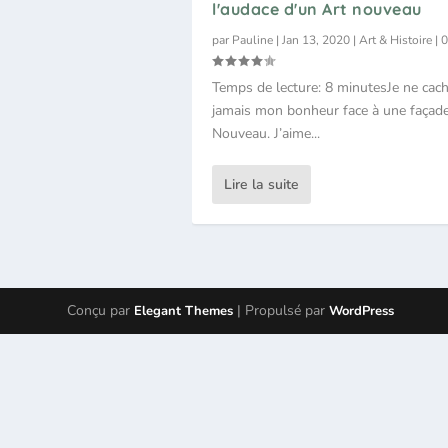
l'audace d'un Art nouveau
par
Pauline
|
Jan 13, 2020
|
Art & Histoire
|
Temps de lecture: 8 minutesJe ne cac
jamais mon bonheur face à une façade
Nouveau. J’aime...
Lire la suite
Conçu par
| Propulsé par
Elegant Themes
WordPress