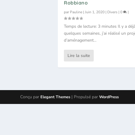
Robbiano
par
Pauline
|
Juin 1, 2020
|
Divers
|
0
|
Temps de lecture: 3 minutes Il y a déj
quelques semaines, j’ai réalisé un proj
d’aménagement...
Lire la suite
Conçu par
| Propulsé par
Elegant Themes
WordPress