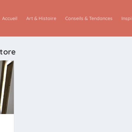
Accueil
Art & Histoire
Conseils & Tendances
Insp
tore