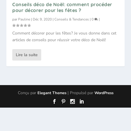
Conseils déco de Noël: comment procéder
pour décorer pour les fêtes ?
par
Pauline
|
Déc 9, 2020
|
Conseils & Tendances
|
0
|
Comment décorer pour les fêtes? Je vous donne dans cet
articles de conseils pour réussir votre déco de Noël!
Lire la suite
Conçu par
| Propulsé par
Elegant Themes
WordPress