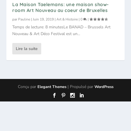
La Maison Taelemans: une maison show-
room Art Nouveau au coeur de Bruxelles
par
Pauline
|
Juin 19, 2019
|
Art & Histoire
|
0
|
Temps de lecture: 8 minutesLe BANAD – Brussels Art
Nouveau & Art Déco Festival est un...
Lire la suite
Conçu par
| Propulsé par
Elegant Themes
WordPress