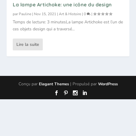
La lampe Artichoke: une icône du design
par
Pauline
|
Nov 15, 2021
|
Art & Histoire
|
0
|
Temps de lecture: 3 minutesLa lampe Artichoke est l’un de
ces objets design qui a traversé...
Lire la suite
Conçu par
| Propulsé par
Elegant Themes
WordPress