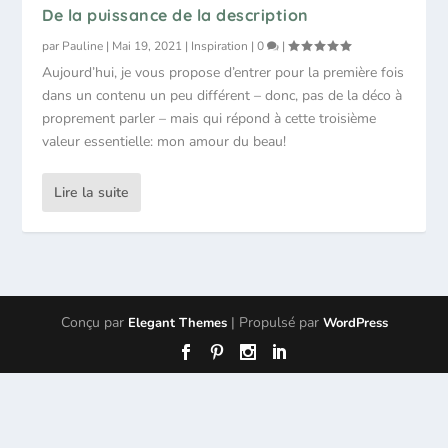
De la puissance de la description
par
Pauline
|
Mai 19, 2021
|
Inspiration
|
0
|
Aujourd’hui, je vous propose d’entrer pour la première fois
dans un contenu un peu différent – donc, pas de la déco à
proprement parler – mais qui répond à cette troisième
valeur essentielle: mon amour du beau!
Lire la suite
Conçu par
| Propulsé par
Elegant Themes
WordPress