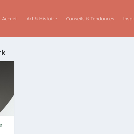
Accueil
Art & Histoire
Conseils & Tendances
Insp
rk
e