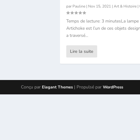
par
Pauline
|
Nov 15, 2021
|
Art & Histoire
|
Temps de lecture: 3 minutesLa lampe
Artichoke est l’un de ces objets desig
a traversé...
Lire la suite
Conçu par
| Propulsé par
Elegant Themes
WordPress