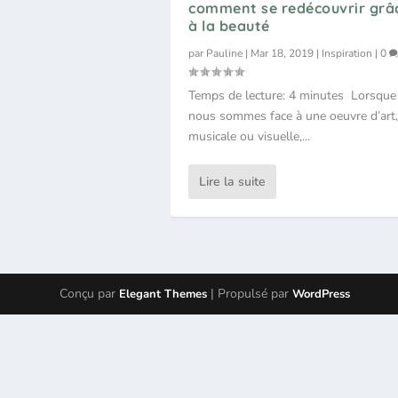
comment se redécouvrir grâ
à la beauté
par
Pauline
|
Mar 18, 2019
|
Inspiration
|
0
Temps de lecture: 4 minutes Lorsque
nous sommes face à une oeuvre d’art,
musicale ou visuelle,...
Lire la suite
Conçu par
| Propulsé par
Elegant Themes
WordPress