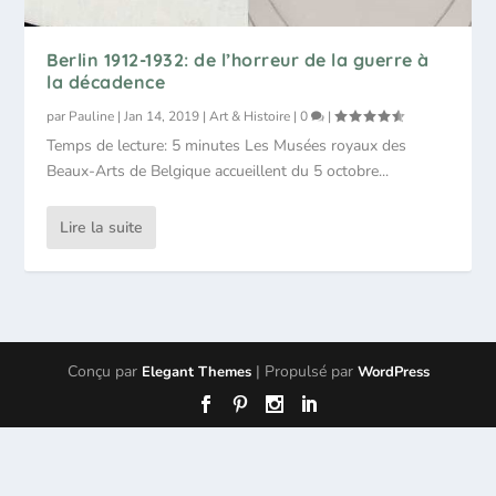
Berlin 1912-1932: de l’horreur de la guerre à
la décadence
par
Pauline
|
Jan 14, 2019
|
Art & Histoire
|
0
|
Temps de lecture: 5 minutes Les Musées royaux des
Beaux-Arts de Belgique accueillent du 5 octobre...
Lire la suite
Conçu par
| Propulsé par
Elegant Themes
WordPress