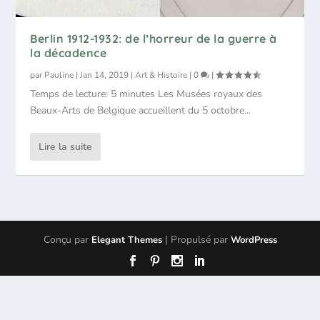
Berlin 1912-1932: de l’horreur de la guerre à
la décadence
par
Pauline
|
Jan 14, 2019
|
Art & Histoire
|
0
|
Temps de lecture: 5 minutes Les Musées royaux des
Beaux-Arts de Belgique accueillent du 5 octobre...
Lire la suite
Conçu par
| Propulsé par
Elegant Themes
WordPress