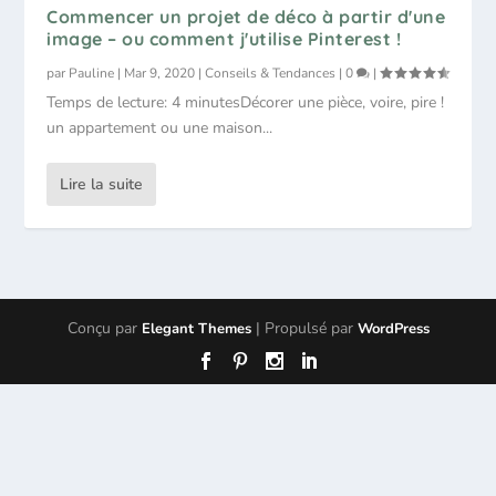
Commencer un projet de déco à partir d'une
image – ou comment j'utilise Pinterest !
par
Pauline
|
Mar 9, 2020
|
Conseils & Tendances
|
0
|
Temps de lecture: 4 minutesDécorer une pièce, voire, pire !
un appartement ou une maison...
Lire la suite
Conçu par
| Propulsé par
Elegant Themes
WordPress