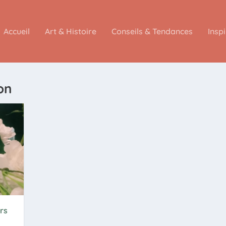
Accueil
Art & Histoire
Conseils & Tendances
Insp
on
rs