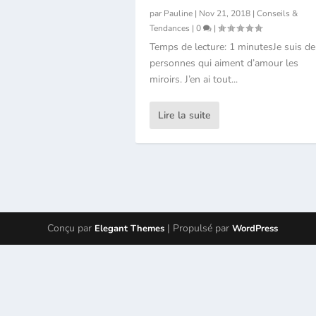
par
Pauline
|
Nov 21, 2018
|
Conseils &
Tendances
|
0
|
Temps de lecture: 1 minutesJe suis de
personnes qui aiment d’amour les
miroirs. J’en ai tout...
Lire la suite
Conçu par
| Propulsé par
Elegant Themes
WordPress