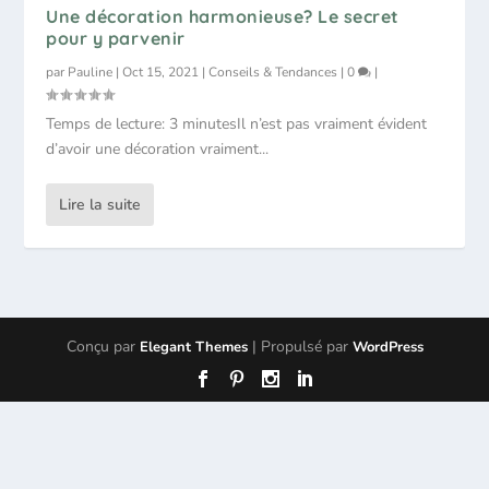
Une décoration harmonieuse? Le secret
pour y parvenir
par
Pauline
|
Oct 15, 2021
|
Conseils & Tendances
|
0
|
Temps de lecture: 3 minutesIl n’est pas vraiment évident
d’avoir une décoration vraiment...
Lire la suite
Conçu par
| Propulsé par
Elegant Themes
WordPress