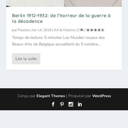
Berlin 1912-1932: de l’horreur de la guerre à
la décadence
par
Pauline
|
Jan 14, 2019
|
Art & Histoire
|
0
|
Temps de lecture: 5 minutes Les Musées royaux des
Beaux-Arts de Belgique accueillent du 5 octobre...
Lire la suite
Conçu par
| Propulsé par
Elegant Themes
WordPress