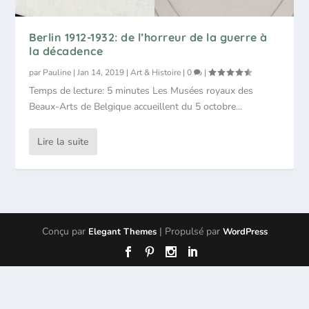
Berlin 1912-1932: de l’horreur de la guerre à
la décadence
par
Pauline
|
Jan 14, 2019
|
Art & Histoire
|
0
|
Temps de lecture: 5 minutes Les Musées royaux des
Beaux-Arts de Belgique accueillent du 5 octobre...
Lire la suite
Conçu par
| Propulsé par
Elegant Themes
WordPress