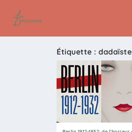
Étiquette :
dadaïste
Berlin 1912-1932: de l’horreur