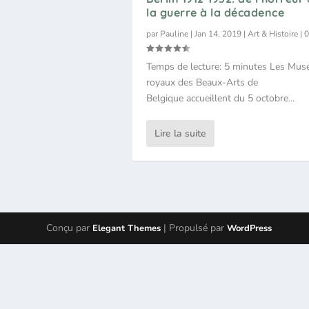
la guerre à la décadence
par
Pauline
|
Jan 14, 2019
|
Art & Histoire
|
Temps de lecture: 5 minutes Les Mus
royaux des Beaux-Arts de
Belgique accueillent du 5 octobre...
Lire la suite
Conçu par
| Propulsé par
Elegant Themes
WordPress