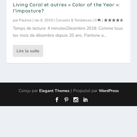
Living Coral et autres « Color of the Year »:
l’imposture?
par
Pauline
|
Jan 6, 2019
|
Conseils & Tendances
|
0
|
Temps de lecture: 4 minutesDécembre 2018. Comme tous
les mois de décembre depuis 20 ans, Pantone a...
Lire la suite
Conçu par
| Propulsé par
Elegant Themes
WordPress