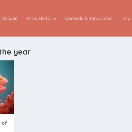
Accueil
Art & Histoire
Conseils & Tendances
Insp
 the year
 of