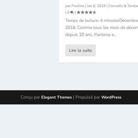
par
Pauline
|
Jan 6, 2019
|
Conseils & Tenda
|
0
|
Temps de lecture: 4 minutesDécembr
2018. Comme tous les mois de déce
depuis 20 ans, Pantone a...
Lire la suite
Conçu par
| Propulsé par
Elegant Themes
WordPress