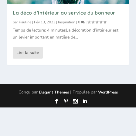
La déco d’intérieur au service du bonheur
par
Pauline
|
Fév 13, 2023
|
Inspiration
|
0
|
Temps de lecture: 4 minutesLa décoration d’intérieur est
un levier important en matière de...
Lire la suite
Conçu par
| Propulsé par
Elegant Themes
WordPress