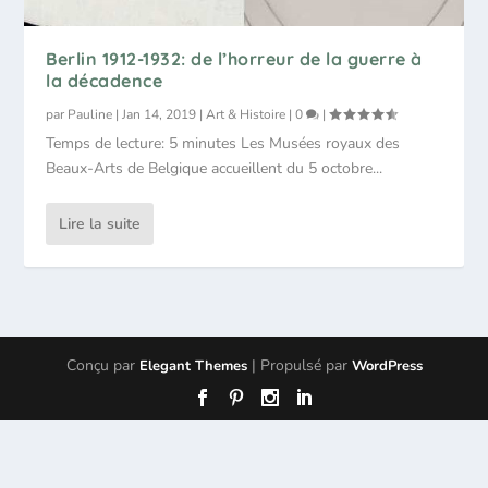
Berlin 1912-1932: de l’horreur de la guerre à
la décadence
par
Pauline
|
Jan 14, 2019
|
Art & Histoire
|
0
|
Temps de lecture: 5 minutes Les Musées royaux des
Beaux-Arts de Belgique accueillent du 5 octobre...
Lire la suite
Conçu par
| Propulsé par
Elegant Themes
WordPress