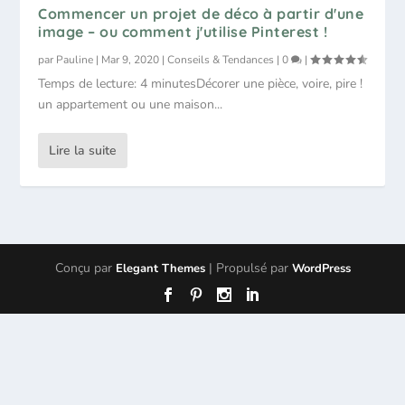
Commencer un projet de déco à partir d'une
image – ou comment j'utilise Pinterest !
par
Pauline
|
Mar 9, 2020
|
Conseils & Tendances
|
0
|
Temps de lecture: 4 minutesDécorer une pièce, voire, pire !
un appartement ou une maison...
Lire la suite
Conçu par
| Propulsé par
Elegant Themes
WordPress